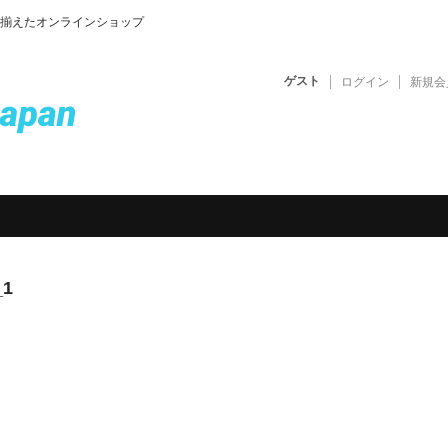
揃えたオンラインショップ
ゲスト
ログイン
新規会
pan
_1